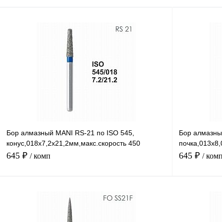
Бор алмазный MANI RS-21 по ISO 545,
Бор алмазны
конус,018х7,2х21,2мм,макс.скорость 450
почка,013х8,
тыс.об,зерн.S,5шт
тыс.об,зерн.
645 ₽
645 ₽
/ комп
/ ком
В корзину