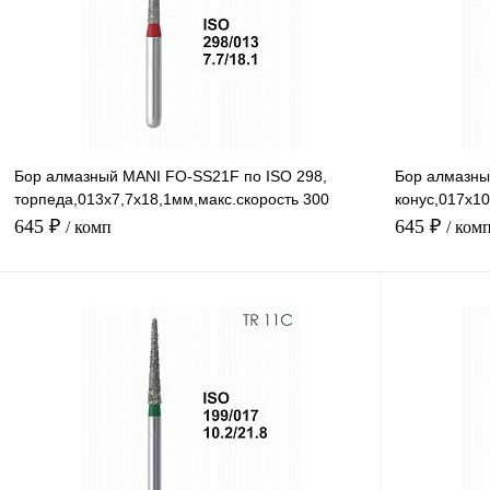
Бор алмазный MANI FO-SS21F по ISO 298,
Бор алмазны
торпеда,013х7,7х18,1мм,макс.скорость 300
конус,017х10
тыс.об,зерн.F,5шт
тыс.об,зерн.
645 ₽
645 ₽
/ комп
/ ком
В корзину