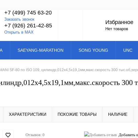
+7 (499) 745 63-20
Заказать звонок
Избранное
+7 (926) 261-42-85
Нет товаров
Открыть в MAX
A
SAEYANG-MARATHON
SONG YOUNG
UNC
ANI SF-80 по ISO 109, цилиндр,012х4,5х19,1мм,макс.скорость 300 тыс.об,зе
линдр,012х4,5х19,1мм,макс.скорость 300 т
ХАРАКТЕРИСТИКИ
ПОХОЖИЕ ТОВАРЫ
НАЛИЧИЕ
Отзывов: 0
Добавить 