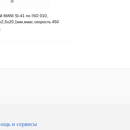
 MANI SI-41 по ISO 010,
х2,5х20,1мм,макс.скорость 450
S,5шт
п
В корзину
ощь и сервисы