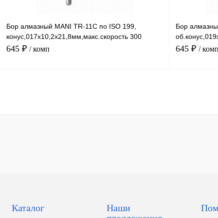
Бор алмазный MANI TR-11С по ISO 199,
Бор алмазный
конус,017х10,2х21,8мм,макс.скорость 300
об.конус,019
тыс.об,зерн.C,5шт
тыс.об,зерн.
645 ₽
645 ₽
/ комп
/ ком
В корзину
Каталог
Наши
Пом