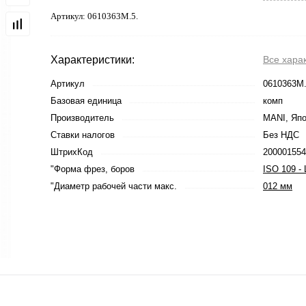
Артикул:
0610363M.5.
Характеристики:
Все хара
Артикул
0610363M.
Базовая единица
комп
Производитель
MANI, Яп
Ставки налогов
Без НДС
ШтрихКод
200001554
"Форма фрез, боров
ISO 109 -
"Диаметр рабочей части макс.
012 мм