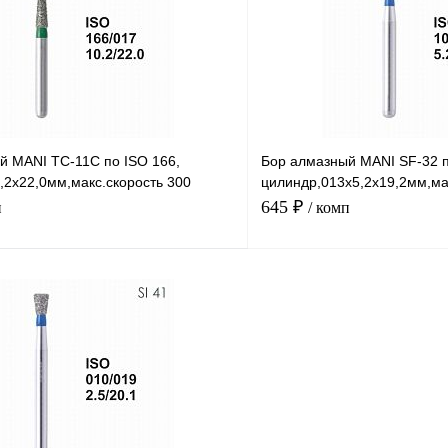
й MANI TC-11C по ISO 166,
Бор алмазный MANI SF-32 п
,2х22,0мм,макс.скорость 300
цилиндр,013х5,2х19,2мм,ма
C,5шт
тыс.об,зерн.S,5шт
645 ₽
п
/ комп
В корзину