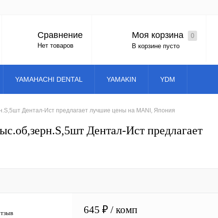
Моя корзина
Сравнение
0
Вход
Регистрация
Нет товаров
В корзине пусто
YAMAHACHI DENTAL
YAMAKIN
YDM
рн.S,5шт Дентал-Ист предлагает лучшие цены на MANI, Япония
ыс.об,зерн.S,5шт Дентал-Ист предлагает
645 ₽
/ комп
отзыв