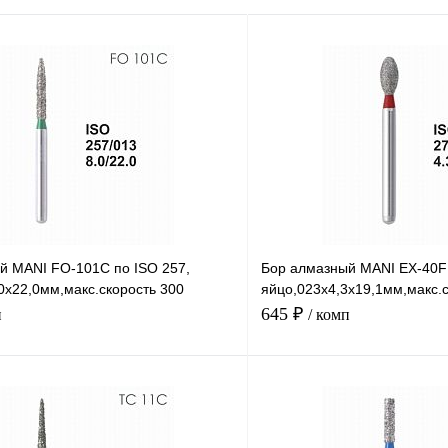
й MANI FO-101C по ISO 257,
Бор алмазный MANI EX-40F 
0х22,0мм,макс.скорость 300
яйцо,023х4,3х19,1мм,макс.с
C,5шт
тыс.об,зерн.F,5шт
645 ₽
п
/ комп
В корзину