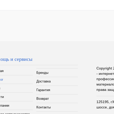
ощь и сервисы
Copyright 
ая
Бренды
- интерне
профессио
ог
Доставка
материало
и
права за
Гарантия
сти
Возврат
125195, г
мпании
шоссе, до
Контакты