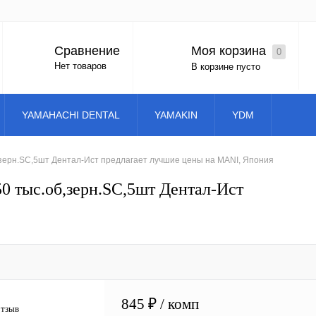
Моя корзина
Сравнение
0
Вход
Регистрация
Нет товаров
В корзине пусто
YAMAHACHI DENTAL
YAMAKIN
YDM
,зерн.SC,5шт Дентал-Ист предлагает лучшие цены на MANI, Япония
0 тыс.об,зерн.SC,5шт Дентал-Ист
845 ₽
/ комп
отзыв