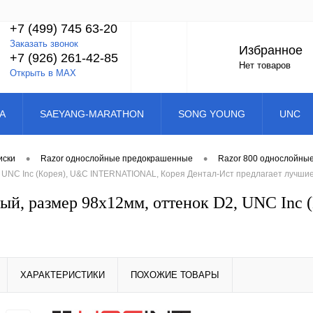
+7 (499) 745 63-20
Заказать звонок
Избранное
+7 (926) 261-42-85
Нет товаров
Открыть в MAX
A
SAEYANG-MARATHON
SONG YOUNG
UNC
•
•
иски
Razor однослойные предокрашенные
Razor 800 однослойны
, UNC Inc (Корея), U&C INTERNATIONAL, Корея Дентал-Ист предлагает лучши
ный, размер 98х12мм, оттенок D2, UNC In
ХАРАКТЕРИСТИКИ
ПОХОЖИЕ ТОВАРЫ