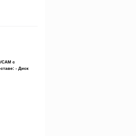
D/CAM с
ставе: - Диск