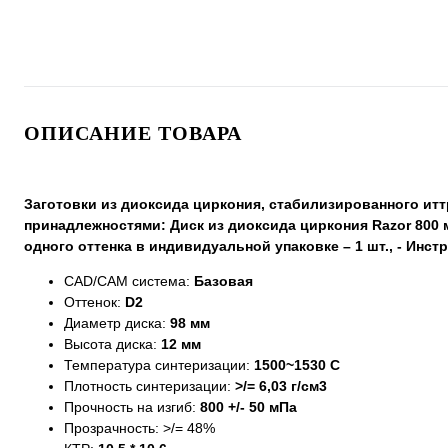
ОПИСАНИЕ ТОВАРА
Заготовки из диоксида циркония, стабилизированного ит
принадлежностями: Диск из диоксида циркония Razor 800 м
одного оттенка в индивидуальной упаковке – 1 шт., - Инс
CAD/CAM система:
Базовая
Оттенок:
D2
Диаметр диска:
98 мм
Высота диска:
12 мм
Температура синтеризации:
1500~1530 С
Плотность синтеризации:
>/= 6,03 г/см3
Прочность на изгиб:
800 +/- 50 мПа
Прозрачность: >/= 48%