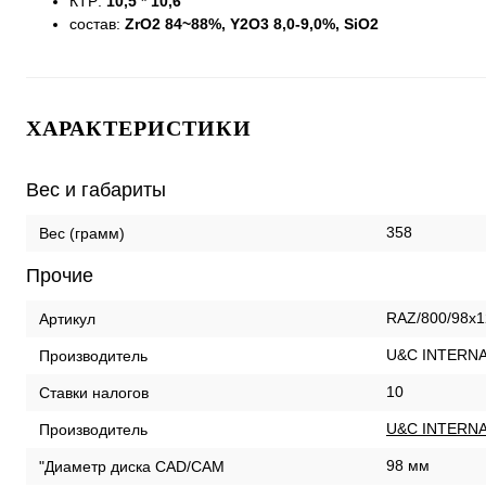
КТР:
10,5 * 10,6
состав:
ZrO2 84~88%, Y2O3 8,0-9,0%, SiO2
ХАРАКТЕРИСТИКИ
Вес и габариты
358
Вес (грамм)
Прочие
RAZ/800/98x1
Артикул
U&C INTERNA
Производитель
10
Ставки налогов
U&C INTERNA
Производитель
98 мм
"Диаметр диска CAD/CAM