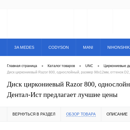
3A MEDES
CODYSON
MANI
NIHONSHIK
•
•
•
Главная страница
Каталог товаров
UNC
Циркониевые д
Диск циркониевый Razor 800, однослойный, размер 98х12мм, оттенок D2
Диск циркониевый Razor 800, однослой
Дентал-Ист предлагает лучшие цены
ВЕРНУТЬСЯ В РАЗДЕЛ
ОБЗОР ТОВАРА
ОПИСАНИЕ