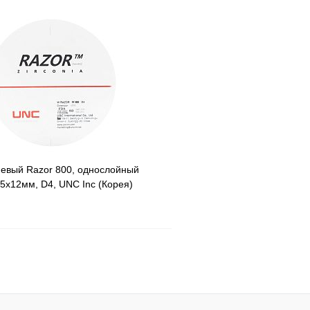
Узнать о поступлении
Недоступно
иевый Razor 800, однослойный
95х12мм, D4, UNC Inc (Корея)
Узнать о поступлении