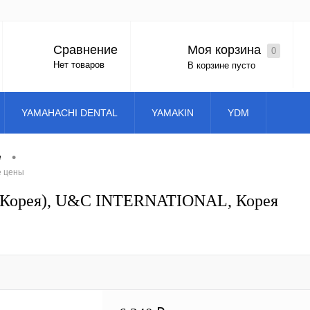
Моя корзина
Сравнение
0
Вход
Регистрация
Нет товаров
В корзине пусто
YAMAHACHI DENTAL
YAMAKIN
YDM
•
е
е цены
c (Корея), U&C INTERNATIONAL, Корея