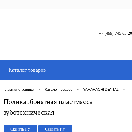
+7 (499) 745 63-20
Вход
Регистрация
Каталог товаров
•
•
•
Главная страница
Каталог товаров
YAMAHACHI DENTAL
П
Поликарбонатная пластмасса
зуботехническая
Скачать РУ
Скачать РУ