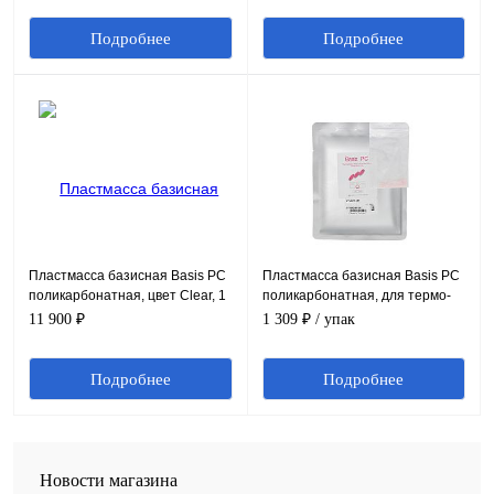
Подробнее
Подробнее
Пластмасса базисная Basis PC
Пластмасса базисная Basis PC
поликарбонатная, цвет Clear, 1
поликарбонатная, для термо-
кг.
пресса, цвет Marble Pink 100 г.
11 900 ₽
1 309 ₽
/ упак
Подробнее
Подробнее
Новости магазина