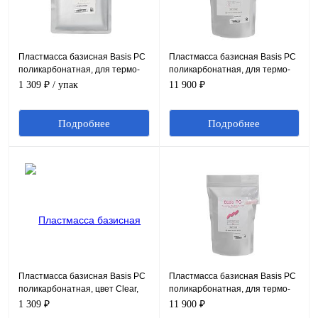
Пластмасса базисная Basis PC
Пластмасса базисная Basis PC
поликарбонатная, для термо-
поликарбонатная, для термо-
пресса, цвет Clear Pink, 100 г.
пресса, цвет Clear Pink, 1 кг.
1 309 ₽
/ упак
11 900 ₽
Подробнее
Подробнее
Пластмасса базисная Basis PC
Пластмасса базисная Basis PC
поликарбонатная, цвет Clear,
поликарбонатная, для термо-
100 г.
пресса, цвет Marble Pink, 1 кг.
1 309 ₽
11 900 ₽