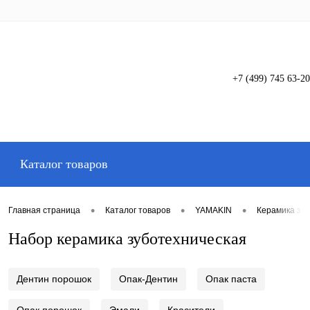
+7 (499) 745 63-20
Вход
Регистрация
Каталог товаров
•
•
•
Главная страница
Каталог товаров
YAMAKIN
Керамика зу
Набор керамика зуботехническая
Дентин порошок
Опак-Дентин
Опак паста