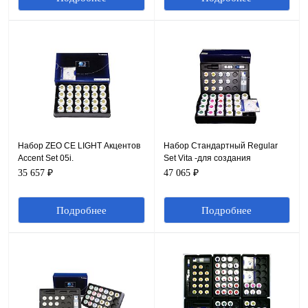
Набор ZEO CE LIGHT Акцентов
Набор Стандартный Regular
Accent Set 05i.
Set Vita -для создания
собственной палитры ZEO CE
35 657 ₽
47 065 ₽
LIGHT(32 цвета).Yamakin
Подробнее
Подробнее