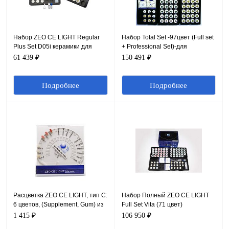
Набор ZEO CE LIGHT Regular
Набор Total Set -97цвет (Full set
Plus Set D05i керамики для
+ Professional Set)-для
облицовки каркасов
передачи полной цвет
61 439 ₽
150 491 ₽
палитры, ZEO CE LIGHT
Подробнее
Подробнее
Расцветка ZEO CE LIGHT, тип C:
Набор Полный ZEO CE LIGHT
6 цветов, (Supplement, Gum) из
Full Set Vita (71 цвет)
набора
используется при нанесении
1 415 ₽
106 950 ₽
любых базовых оттенков