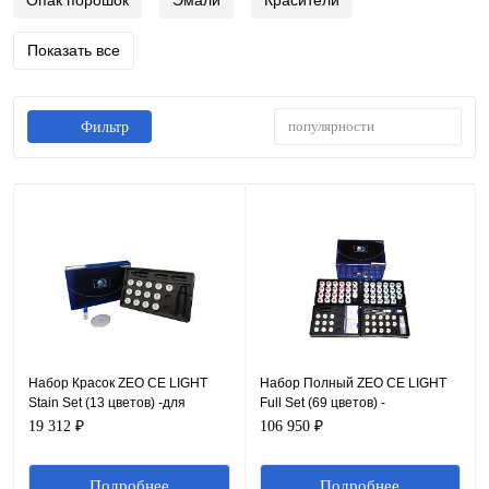
Опак порошок
Эмали
Красители
Показать все
популярности
Фильтр
Набор Красок ZEO CE LIGHT
Набор Полный ZEO CE LIGHT
Stain Set (13 цветов) -для
Full Set (69 цветов) -
добавления и передачи цвета.
используется при нанесении
19 312 ₽
106 950 ₽
любых базовых оттенков.
Подробнее
Подробнее