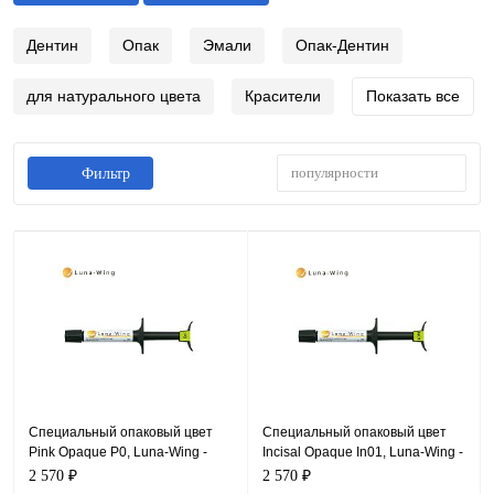
Дентин
Опак
Эмали
Опак-Дентин
для натурального цвета
Красители
Показать все
популярности
Фильтр
Специальный опаковый цвет
Специальный опаковый цвет
Pink Opaque P0, Luna-Wing -
Incisal Opaque In01, Luna-Wing -
опаковый композит для
опаковый композит для
2 570 ₽
2 570 ₽
выражения натурального
выражения натурального