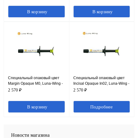
цвета, 2.3 мл
цвета, 2.3 мл
Специальный опаковый цвет
Специальный опаковый цвет
Margin Opaque M0, Luna-Wing -
Incisal Opaque In02, Luna-Wing -
опаковый композит для
опаковый композит для
2 570 ₽
2 570 ₽
выражения натурального
выражения натурального
цвета, 2.3 мл
цвета, 2.3 мл
Подробнее
Новости магазина