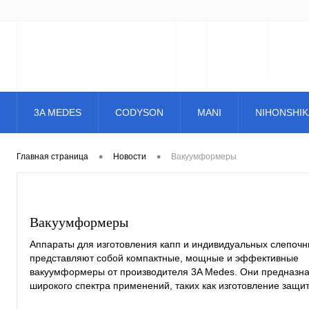
3A MEDES
CODYSON
MANI
NIHONSHIK
•
•
Главная страница
Новости
Вакуумформеры
Вакуумформеры
Аппараты для изготовления капп и индивидуальных слепочн
представляют собой компактные, мощные и эффективные
вакуумформеры от производителя 3A Medes. Они предназн
широкого спектра применений, таких как изготовление защи
спортсменов, капп для отбеливания зубов, шин для выравн