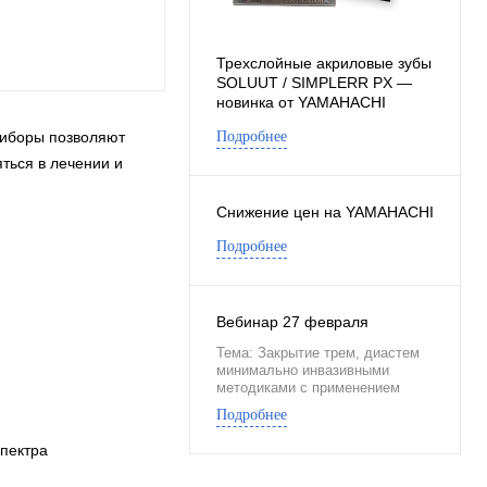
Трехслойные акриловые зубы
SOLUUT / SIMPLERR PX —
новинка от YAMAHACHI
DENTAL
риборы позволяют
Подробнее
ться в лечении и
Снижение цен на YAMAHACHI
Подробнее
Вебинар 27 февраля
Тема: Закрытие трем, диастем
минимально инвазивными
методиками с применением
композитов YAMAKIN
Подробнее
пектра