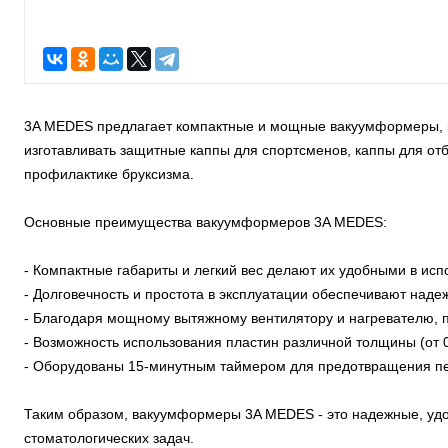
прикуса, а также для лечения и профилактики бруксизма.
3A MEDES предлагает компактные и мощные вакуумформеры, к
изготавливать защитные каппы для спортсменов, каппы для от
профилактике бруксизма.
Основные преимущества вакуумформеров 3A MEDES:
- Компактные габариты и легкий вес делают их удобными в исп
- Долговечность и простота в эксплуатации обеспечивают наде
- Благодаря мощному вытяжному вентилятору и нагревателю, п
- Возможность использования пластин различной толщины (от 0
- Оборудованы 15-минутным таймером для предотвращения пер
Таким образом, вакуумформеры 3A MEDES - это надежные, удо
стоматологических задач.